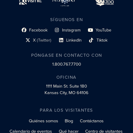
SÍGUENOS EN
Facebook
Instagram
YouTube
enlace al perfil social
enlace de perfil social
enlace de perfil social
X
(Twitter)
LinkedIn
Tiktok
enlace al perfil social
enlace al perfil social
enlace al perfil social
PÓNGASE EN CONTACTO CON
1.800.767.7700
OFICINA
1111 Main St.
Suite 180
Kansas City, MO 64106
PARA LOS VISITANTES
Quiénes somos
Blog
Contáctanos
Calendario de eventos
Qué hacer
Centro de visitantes