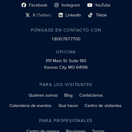
Facebook
Instagram
YouTube
enlace al perfil social
enlace de perfil social
enlace de perfil social
X
(Twitter)
LinkedIn
Tiktok
enlace al perfil social
enlace al perfil social
enlace al perfil social
PÓNGASE EN CONTACTO CON
1.800.767.7700
OFICINA
1111 Main St.
Suite 180
Kansas City, MO 64106
PARA LOS VISITANTES
Quiénes somos
Blog
Contáctanos
Calendario de eventos
Qué hacer
Centro de visitantes
PARA PROFESIONALES
Centro de prensa
Reuniones
Socios