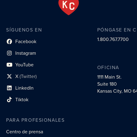
SÍGUENOS EN
PÓNGASE EN 
1.800.767.7700
Facebook
enlace al perfil social
Instagram
enlace de perfil social
YouTube
OFICINA
enlace de perfil social
X
(Twitter)
1111 Main St.
enlace al perfil social
Suite 180
LinkedIn
enlace al perfil social
Kansas City, MO 6
Tiktok
enlace al perfil social
PARA PROFESIONALES
Centro de prensa