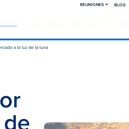
REUNIONES
BLOG
Eventos
Comer y Beber
Descubre KC
Dónde 
cado a la luz de la luna
or
 de