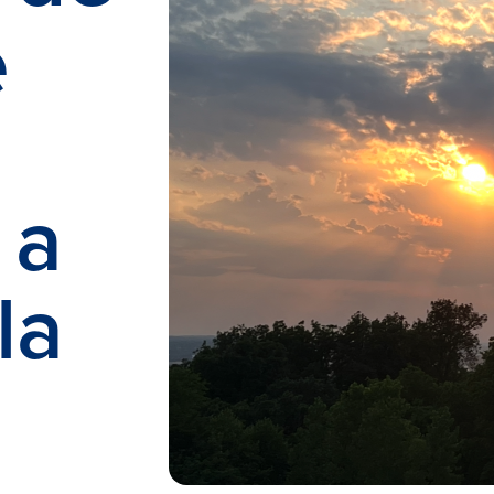
e
 a
la