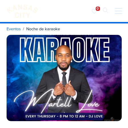
Visita KC
Ir al contenido
Eventos
Noche de karaoke