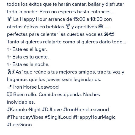
todos los éxitos que te harán cantar, bailar y disfrutar
toda la noche. Pero no esperes hasta entonces…
🍹 La Happy Hour arranca de 15:00 a 18:00 con
ofertas épicas en bebidas 🍸 y aperitivos 🍔 —
perfectas para calentar las cuerdas vocales 🎤😎
Tanto si quieres relajarte como si quieres darlo todo…
✨ Este es el lugar.
✨ Esta es tu gente.
✨ Esta es la noche.
🕺💃 Así que reúne a tus mejores amigos, trae tu voz y
hagamos que los jueves sean legendarios.
📍 Iron Horse Leawood
💥 Buen rollo. Comida estupenda. Noches
inolvidables.
#KaraokeNight #DJLove #IronHorseLeawood
#ThursdayVibes #SingItLoud #HappyHourMagic
#LetsGooo