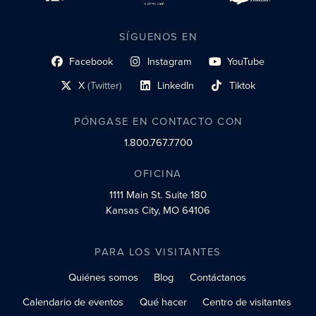
SÍGUENOS EN
Facebook
Instagram
YouTube
enlace al perfil social
enlace de perfil social
enlace de perfil social
X
(Twitter)
LinkedIn
Tiktok
enlace al perfil social
enlace al perfil social
enlace al perfil social
PÓNGASE EN CONTACTO CON
1.800.767.7700
OFICINA
1111 Main St.
Suite 180
Kansas City, MO 64106
PARA LOS VISITANTES
Quiénes somos
Blog
Contáctanos
Calendario de eventos
Qué hacer
Centro de visitantes