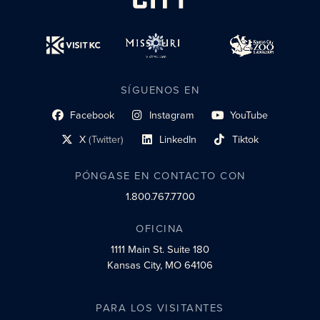
SÍGUENOS EN
Facebook
Instagram
YouTube
enlace al perfil social
enlace de perfil social
enlace de perfil social
X
(Twitter)
LinkedIn
Tiktok
enlace al perfil social
enlace al perfil social
enlace al perfil social
PÓNGASE EN CONTACTO CON
1.800.767.7700
OFICINA
1111 Main St.
Suite 180
Kansas City, MO 64106
PARA LOS VISITANTES