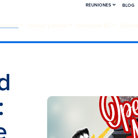
REUNIONES
BLOG
Eventos
Comer y Beber
Descubre KC
Dónde 
d
:
e