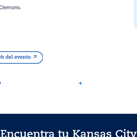
 Clemons.
eb del evento
o
Encuentra tu Kansas City