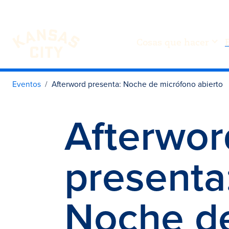
Cosas que hacer
Visita KC
Ir al contenido
Eventos
Afterword presenta: Noche de micrófono abierto
Afterwor
presenta
Noche d