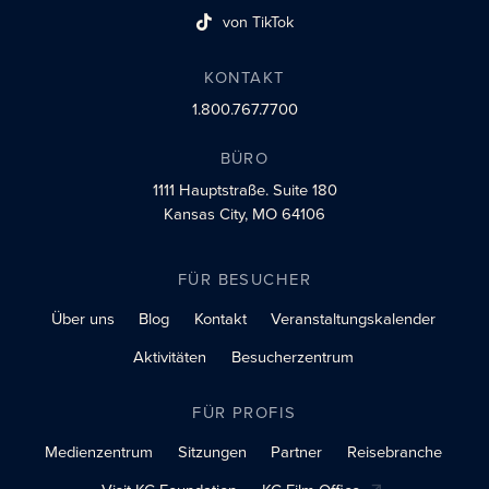
von TikTok
Link zum sozialen Profil
KONTAKT
1.800.767.7700
BÜRO
1111 Hauptstraße.
Suite 180
Kansas City, MO 64106
FÜR BESUCHER
Über uns
Blog
Kontakt
Veranstaltungskalender
Aktivitäten
Besucherzentrum
FÜR PROFIS
Medienzentrum
Sitzungen
Partner
Reisebranche