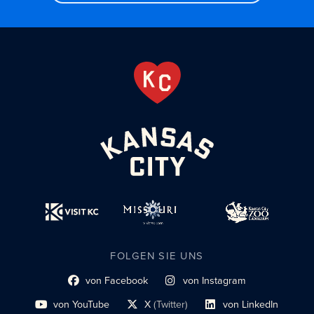
FOLGEN SIE UNS
von Facebook
von Instagram
Link zum sozialen Profil
Link zum sozialen Profil
von YouTube
X
(Twitter)
von LinkedIn
Link zum sozialen Profil
Social-Profil-Link
Link zum sozialen Profil