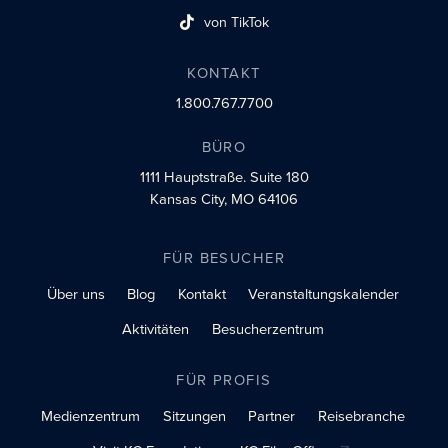
von TikTok
Link zum sozialen Profil
KONTAKT
1.800.767.7700
BÜRO
1111 Hauptstraße.
Suite 180
Kansas City, MO 64106
FÜR BESUCHER
Über uns
Blog
Kontakt
Veranstaltungskalender
Aktivitäten
Besucherzentrum
FÜR PROFIS
Medienzentrum
Sitzungen
Partner
Reisebranche