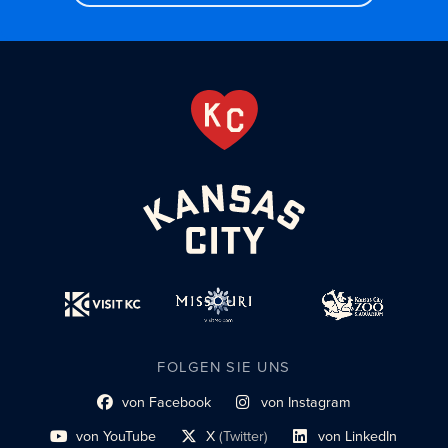
FOLGEN SIE UNS
von Facebook
von Instagram
Link zum sozialen Profil
Link zum sozialen Profil
von YouTube
X
(Twitter)
von LinkedIn
Link zum sozialen Profil
Social-Profil-Link
Link zum sozialen Profil