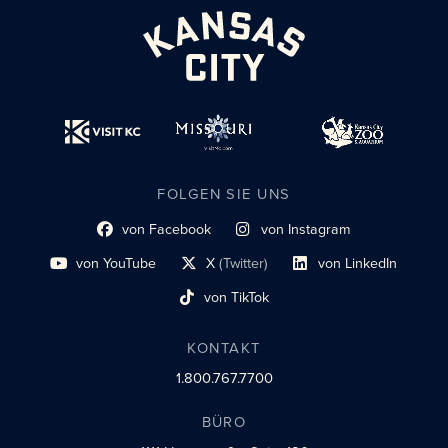
FOLGEN SIE UNS
von Facebook
von Instagram
Link zum sozialen Profil
Link zum sozialen Profil
von YouTube
X
(Twitter)
von LinkedIn
Link zum sozialen Profil
Social-Profil-Link
Link zum sozialen Profil
von TikTok
Link zum sozialen Profil
KONTAKT
1.800.767.7700
BÜRO