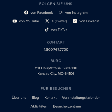
FOLGEN SIE UNS
von Facebook
von Instagram
Link zum sozialen Profil
Link zum sozialen Profil
von YouTube
X
(Twitter)
von LinkedIn
Link zum sozialen Profil
Social-Profil-Link
Link zum sozialen Profil
von TikTok
Link zum sozialen Profil
KONTAKT
1.800.767.7700
BÜRO
1111 Hauptstraße.
Suite 180
Kansas City, MO 64106
FÜR BESUCHER
Über uns
Blog
Kontakt
Veranstaltungskalender
Aktivitäten
Besucherzentrum