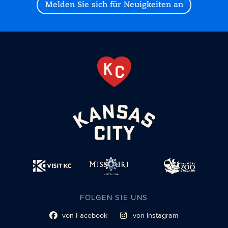
Melden Sie sich für Neuigkeiten an
FOLGEN SIE UNS
von Facebook
von Instagram
Link zum sozialen Profil
Link zum sozialen Profil