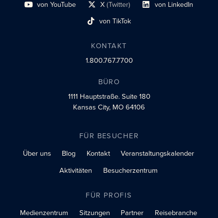
von YouTube
X
(Twitter)
von LinkedIn
Link zum sozialen Profil
Social-Profil-Link
Link zum sozialen Profil
von TikTok
Link zum sozialen Profil
KONTAKT
1.800.767.7700
BÜRO
1111 Hauptstraße.
Suite 180
Kansas City, MO 64106
FÜR BESUCHER
Über uns
Blog
Kontakt
Veranstaltungskalender
Aktivitäten
Besucherzentrum
FÜR PROFIS
Medienzentrum
Sitzungen
Partner
Reisebranche