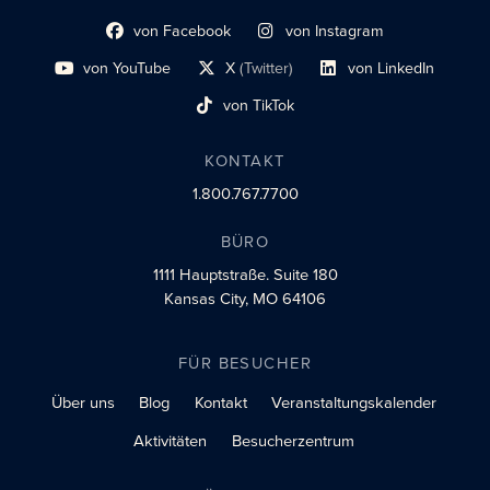
von Facebook
von Instagram
Link zum sozialen Profil
Link zum sozialen Profil
von YouTube
X
(Twitter)
von LinkedIn
Link zum sozialen Profil
Social-Profil-Link
Link zum sozialen Profil
von TikTok
Link zum sozialen Profil
KONTAKT
1.800.767.7700
BÜRO
1111 Hauptstraße.
Suite 180
Kansas City, MO 64106
FÜR BESUCHER
Über uns
Blog
Kontakt
Veranstaltungskalender
Aktivitäten
Besucherzentrum