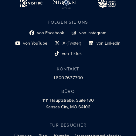
FOLGEN SIE UNS
von Facebook
von Instagram
Link zum sozialen Profil
Link zum sozialen Profil
von YouTube
X
(Twitter)
von LinkedIn
Link zum sozialen Profil
Social-Profil-Link
Link zum sozialen Profil
von TikTok
Link zum sozialen Profil
KONTAKT
1.800.767.7700
BÜRO
1111 Hauptstraße.
Suite 180
Kansas City, MO 64106
FÜR BESUCHER
Über uns
Blog
Kontakt
Veranstaltungskalender