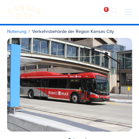
Besuchen Sie KC
Zum Inhalt springen
Notierung
Verkehrsbehörde der Region Kansas City