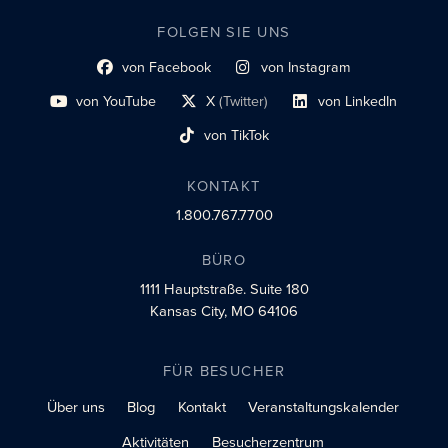
FOLGEN SIE UNS
von Facebook
von Instagram
Link zum sozialen Profil
Link zum sozialen Profil
von YouTube
X
(Twitter)
von LinkedIn
Link zum sozialen Profil
Social-Profil-Link
Link zum sozialen Profil
von TikTok
Link zum sozialen Profil
KONTAKT
1.800.767.7700
BÜRO
1111 Hauptstraße.
Suite 180
Kansas City, MO 64106
FÜR BESUCHER
Über uns
Blog
Kontakt
Veranstaltungskalender
Aktivitäten
Besucherzentrum