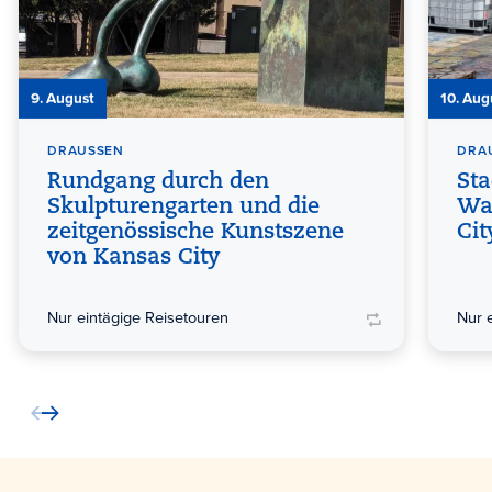
9. August
10. Aug
DRAUSSEN
DRAU
Rundgang durch den
St
Skulpturengarten und die
Wa
zeitgenössische Kunstszene
Cit
von Kansas City
Nur eintägige Reisetouren
Nur 