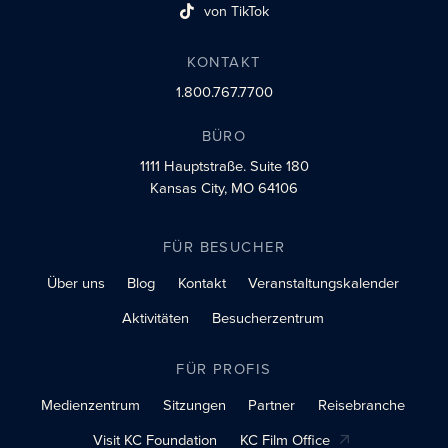
von TikTok
Link zum sozialen Profil
KONTAKT
1.800.767.7700
BÜRO
1111 Hauptstraße.
Suite 180
Kansas City, MO 64106
FÜR BESUCHER
Über uns
Blog
Kontakt
Veranstaltungskalender
Aktivitäten
Besucherzentrum
FÜR PROFIS
Medienzentrum
Sitzungen
Partner
Reisebranche
Visit KC Foundation
KC Film Office