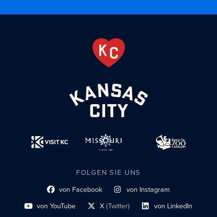
FOLGEN SIE UNS
von Facebook
von Instagram
Link zum sozialen Profil
Link zum sozialen Profil
von YouTube
X
(Twitter)
von LinkedIn
Link zum sozialen Profil
Social-Profil-Link
Link zum sozialen Profil