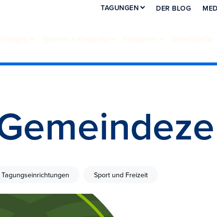
TAGUNGEN
DER BLOG
MED
altungen
Speisen & Getränke
Erkunden
Unterkünfte
t Gemeindez
d Tagungseinrichtungen
Sport und Freizeit