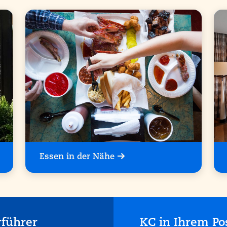
Essen in der Nähe
rführer
KC in Ihrem Po