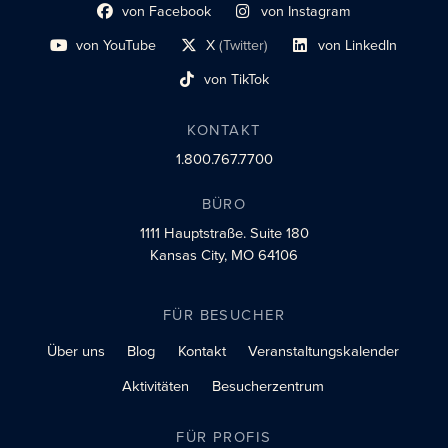
von Facebook
von Instagram
Link zum sozialen Profil
Link zum sozialen Profil
von YouTube
X
(Twitter)
von LinkedIn
Link zum sozialen Profil
Social-Profil-Link
Link zum sozialen Profil
von TikTok
Link zum sozialen Profil
KONTAKT
1.800.767.7700
BÜRO
1111 Hauptstraße.
Suite 180
Kansas City, MO 64106
FÜR BESUCHER
Über uns
Blog
Kontakt
Veranstaltungskalender
Aktivitäten
Besucherzentrum
FÜR PROFIS