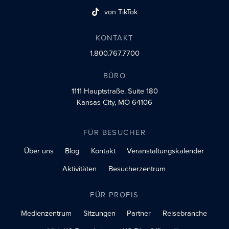
von TikTok
Link zum sozialen Profil
KONTAKT
1.800.767.7700
BÜRO
1111 Hauptstraße.
Suite 180
Kansas City, MO 64106
FÜR BESUCHER
Über uns
Blog
Kontakt
Veranstaltungskalender
Aktivitäten
Besucherzentrum
FÜR PROFIS
Medienzentrum
Sitzungen
Partner
Reisebranche