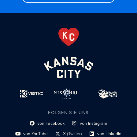
FOLGEN SIE UNS
von Facebook
von Instagram
Link zum sozialen Profil
Link zum sozialen Profil
von YouTube
X
(Twitter)
von LinkedIn
Link zum sozialen Profil
Social-Profil-Link
Link zum sozialen Profil