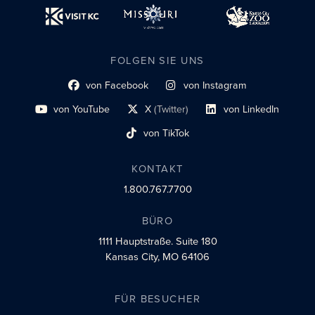
FOLGEN SIE UNS
von Facebook
von Instagram
Link zum sozialen Profil
Link zum sozialen Profil
von YouTube
X
(Twitter)
von LinkedIn
Link zum sozialen Profil
Social-Profil-Link
Link zum sozialen Profil
von TikTok
Link zum sozialen Profil
KONTAKT
1.800.767.7700
BÜRO
1111 Hauptstraße.
Suite 180
Kansas City, MO 64106
FÜR BESUCHER