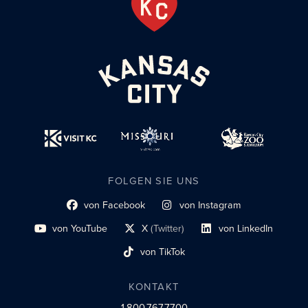
FOLGEN SIE UNS
von Facebook
von Instagram
Link zum sozialen Profil
Link zum sozialen Profil
von YouTube
X
(Twitter)
von LinkedIn
Link zum sozialen Profil
Social-Profil-Link
Link zum sozialen Profil
von TikTok
Link zum sozialen Profil
KONTAKT
1.800.767.7700