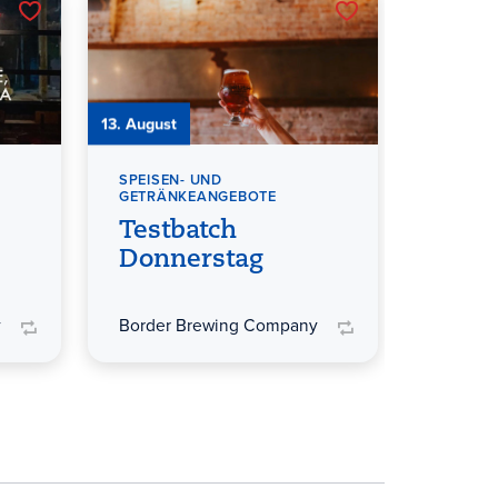
13. August
17. August
SPEISEN- UND
SPEISEN
GETRÄNKEANGEBOTE
GETRÄN
Testbatch
Nach
.
Donnerstag
Dien
y
Border Brewing Company
Border