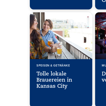
C
SPEISEN & GETRÄNKE
MU
Tolle lokale
D
Brauereien in
v
Kansas City