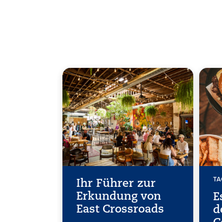
T
Ihr Führer zur
Erkundung von
E
East Crossroads
d