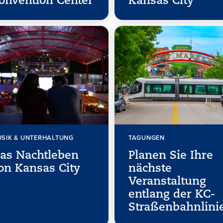
onvention Center
Kansas City
SIK & UNTERHALTUNG
TAGUNGEN
as Nachtleben
Planen Sie Ihre
on Kansas City
nächste
Veranstaltung
entlang der KC-
Straßenbahnlini