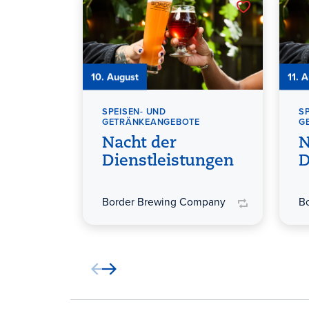
10. August
11. 
SPEISEN- UND
S
GETRÄNKEANGEBOTE
G
Nacht der
N
Dienstleistungen
D
Border Brewing Company
B