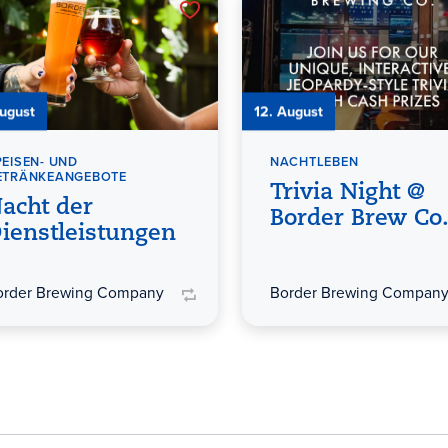
August
12. August
PEISEN- UND
NACHTLEBEN
ETRÄNKEANGEBOTE
Trivia Night @
acht der
Border Brew Co
ienstleistungen
order Brewing Company
Border Brewing Compan