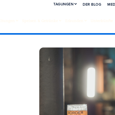
TAGUNGEN
DER BLOG
MED
altungen
Speisen & Getränke
Erkunden
Unterkünfte