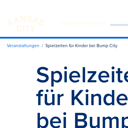
Dinge die zu tun sind
Veranst
Besuchen Sie KC
Zum Inhalt springen
Veranstaltungen
Spielzeiten für Kinder bei Bump City
Spielzei
für Kinde
bei Bum