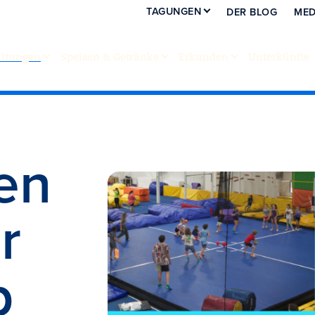
TAGUNGEN
DER BLOG
MED
altungen
Speisen & Getränke
Erkunden
Unterkünfte
ten
r
p