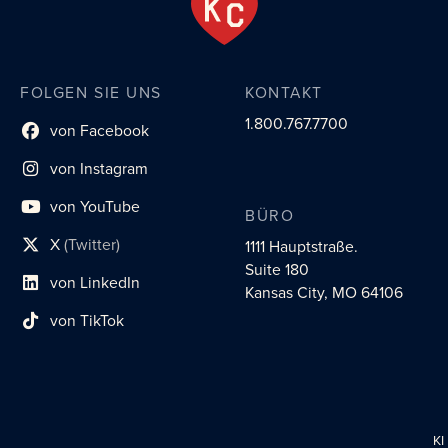
FOLGEN SIE UNS
KONTAKT
1.800.767.7700
von Facebook
Link zum sozialen Profil
von Instagram
Link zum sozialen Profil
von YouTube
BÜRO
Link zum sozialen Profil
X
(Twitter)
1111 Hauptstraße.
Social-Profil-Link
Suite 180
von LinkedIn
Link zum sozialen Profil
Kansas City, MO 64106
von TikTok
Link zum sozialen Profil
KI