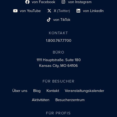
von Facebook
von Instagram
Link zum sozialen Profil
Link zum sozialen Profil
von YouTube
X
(Twitter)
von LinkedIn
Link zum sozialen Profil
Social-Profil-Link
Link zum sozialen Profil
von TikTok
Link zum sozialen Profil
KONTAKT
1.800.767.7700
BÜRO
1111 Hauptstraße.
Suite 180
Kansas City, MO 64106
FÜR BESUCHER
Über uns
Blog
Kontakt
Veranstaltungskalender
Aktivitäten
Besucherzentrum
FÜR PROFIS