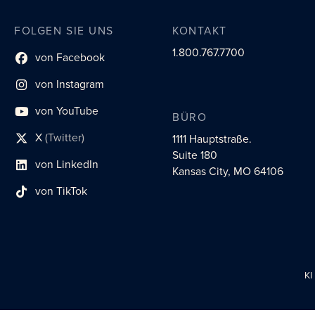
FOLGEN SIE UNS
KONTAKT
1.800.767.7700
von Facebook
Link zum sozialen Profil
von Instagram
Link zum sozialen Profil
von YouTube
BÜRO
Link zum sozialen Profil
X
(Twitter)
1111 Hauptstraße.
Social-Profil-Link
Suite 180
von LinkedIn
Link zum sozialen Profil
Kansas City, MO 64106
von TikTok
Link zum sozialen Profil
KI