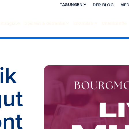
TAGUNGEN
DER BLOG
MED
altungen
Speisen & Getränke
Erkunden
Unterkünfte
ik
ut
nt