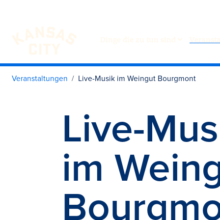
Dinge die zu tun sind
Veranst
Besuchen Sie KC
Zum Inhalt springen
Veranstaltungen
Live-Musik im Weingut Bourgmont
Live-Mus
im Weing
Bourgmo