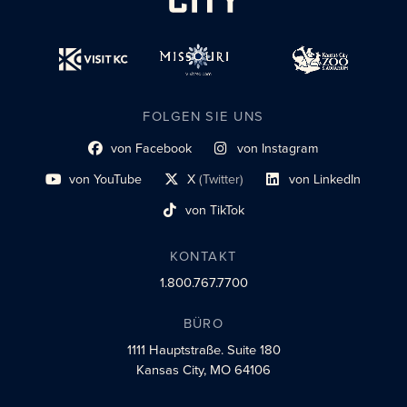
FOLGEN SIE UNS
von Facebook
von Instagram
Link zum sozialen Profil
Link zum sozialen Profil
von YouTube
X
(Twitter)
von LinkedIn
Link zum sozialen Profil
Social-Profil-Link
Link zum sozialen Profil
von TikTok
Link zum sozialen Profil
KONTAKT
1.800.767.7700
BÜRO
1111 Hauptstraße.
Suite 180
Kansas City, MO 64106