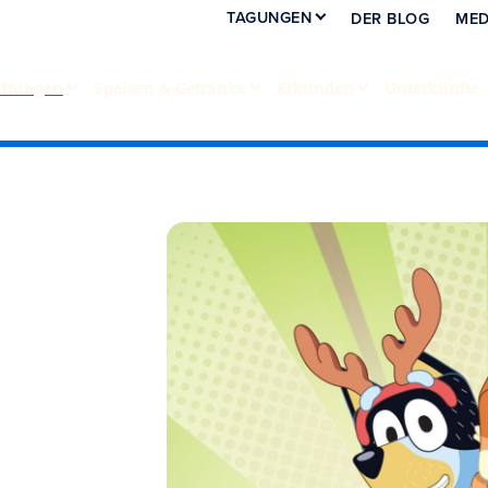
TAGUNGEN
DER BLOG
MED
altungen
Speisen & Getränke
Erkunden
Unterkünfte