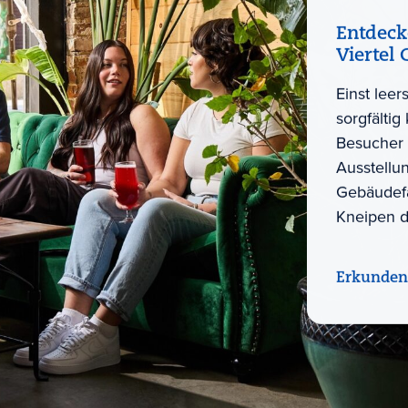
Entdeck
Viertel 
Einst lee
sorgfältig
Besucher 
Ausstellu
Gebäudefa
Kneipen d
Erkunden