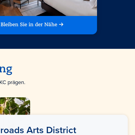
Bleiben Sie in der Nähe
ung
 KC prägen.
roads Arts District