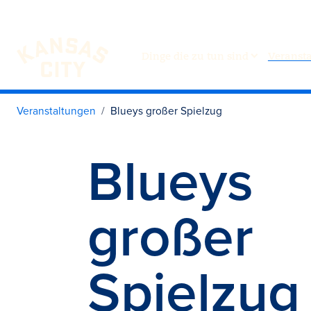
Dinge die zu tun sind
Veranst
Besuchen Sie KC
Zum Inhalt springen
Veranstaltungen
Blueys großer Spielzug
Blueys
großer
Spielzug