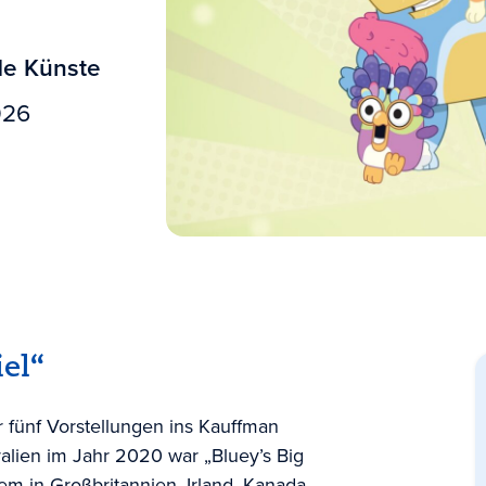
de Künste
026
el“
r fünf Vorstellungen ins Kauffman
ralien im Jahr 2020 war „Bluey’s Big
em in Großbritannien, Irland, Kanada,