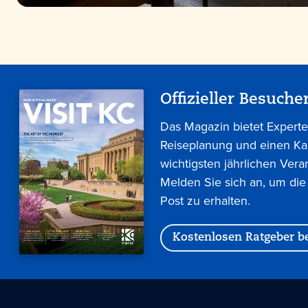
Offizieller Besuche
Das Magazin bietet Experte
Reiseplanung und einen Ka
wichtigsten jährlichen Vera
Melden Sie sich an, um die
Post zu erhalten.
Kostenlosen Ratgeber be