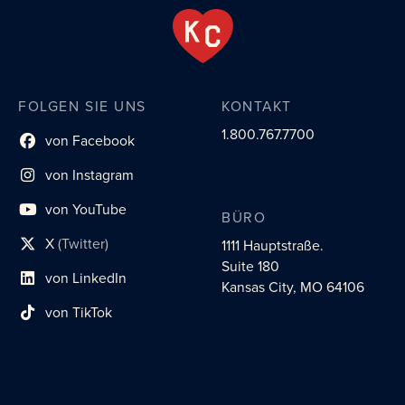
FOLGEN SIE UNS
KONTAKT
1.800.767.7700
von Facebook
Link zum sozialen Profil
von Instagram
Link zum sozialen Profil
von YouTube
BÜRO
Link zum sozialen Profil
X
(Twitter)
1111 Hauptstraße.
Social-Profil-Link
Suite 180
von LinkedIn
Link zum sozialen Profil
Kansas City, MO 64106
von TikTok
Link zum sozialen Profil