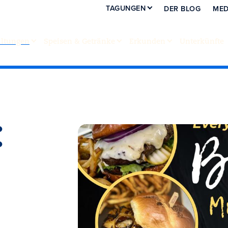
TAGUNGEN
DER BLOG
MED
altungen
Speisen & Getränke
Erkunden
Unterkünfte
: