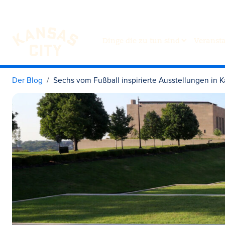
Dinge die zu tun sind
Veranst
Besuchen Sie KC
Zum Inhalt springen
Der Blog
Sechs vom Fußball inspirierte Ausstellungen in 