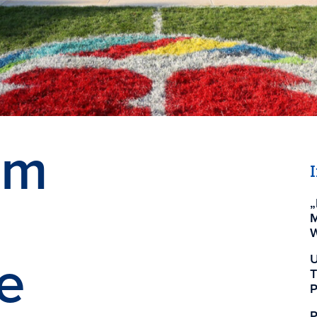
om
„
M
W
te
U
T
P
P