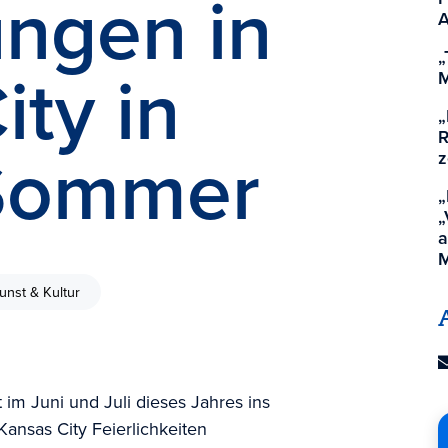
ungen in
A
„
ity in
M
„
R
Sommer
z
„
„
a
M
unst & Kultur
im Juni und Juli dieses Jahres ins
Kansas City Feierlichkeiten