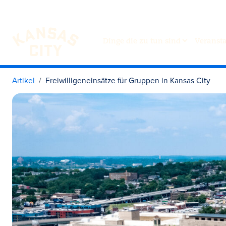
Dinge die zu tun sind
Veranst
Besuchen Sie KC
Zum Inhalt springen
Artikel
Freiwilligeneinsätze für Gruppen in Kansas City