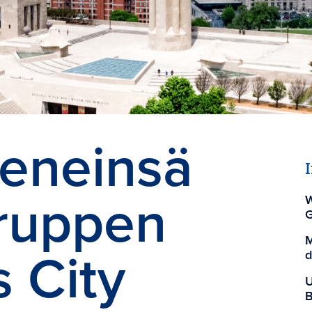
geneinsä
Gruppen
W
G
M
 City
d
U
B