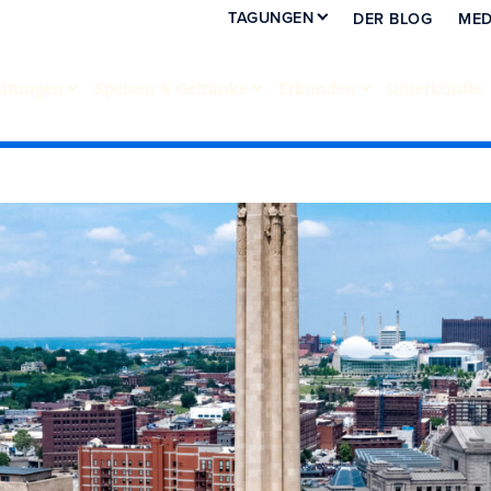
TAGUNGEN
DER BLOG
MED
altungen
Speisen & Getränke
Erkunden
Unterkünfte