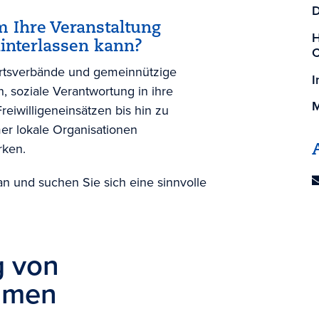
D
m Ihre Veranstaltung
H
interlassen kann?
C
ahrtsverbände und gemeinnützige
I
, soziale Verantwortung in ihre
M
eiwilligeneinsätzen bis hin zu
er lokale Organisationen
rken.
an und suchen Sie sich eine sinnvolle
g von
umen