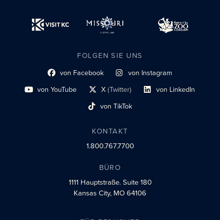
FOLGEN SIE UNS
von Facebook
von Instagram
Link zum sozialen Profil
Link zum sozialen Profil
von YouTube
X
(Twitter)
von LinkedIn
Link zum sozialen Profil
Social-Profil-Link
Link zum sozialen Profil
von TikTok
Link zum sozialen Profil
KONTAKT
1.800.767.7700
BÜRO
1111 Hauptstraße.
Suite 180
Kansas City, MO 64106