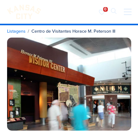
Visite o KC
Saltar para o conteúdo
Listagens
Centro de Visitantes Horace M. Peterson III