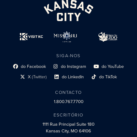
SIGA-NOS
do Facebook
do Instagram
do YouTube
Link do perfil social
Link do perfil social
Link do perfil social
X
(Twitter)
do LinkedIn
do TikTok
Link do perfil social
Link do perfil social
Link do perfil social
CONTACTO
1.800.767.7700
ESCRITÓRIO
1111 Rua Principal
Suite 180
Kansas City, MO 64106