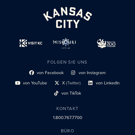
FOLGEN SIE UNS
von Facebook
von Instagram
Link zum sozialen Profil
Link zum sozialen Profil
von YouTube
X
(Twitter)
von LinkedIn
Link zum sozialen Profil
Social-Profil-Link
Link zum sozialen Profil
von TikTok
Link zum sozialen Profil
KONTAKT
1.800.767.7700
BÜRO