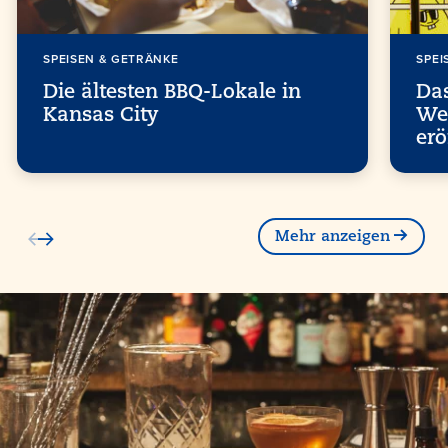
SPEISEN & GETRÄNKE
SPEI
Die ältesten BBQ-Lokale in
Da
Kansas City
Wel
erö
Mehr anzeigen