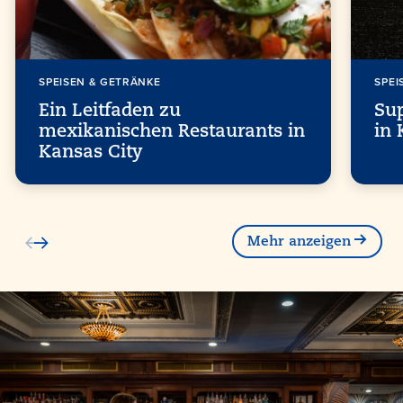
SPEISEN & GETRÄNKE
SPEI
Ein Leitfaden zu
Su
mexikanischen Restaurants in
in 
Kansas City
Mehr anzeigen