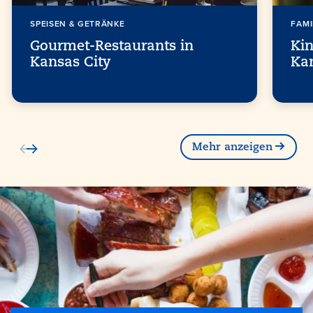
SPEISEN & GETRÄNKE
FAMI
Gourmet-Restaurants in
Kin
Kansas City
Ka
Mehr anzeigen