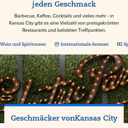
jeden Geschmack
Barbecue, Kaffee, Cocktails und vieles mehr - in
Kansas City gibt es eine Vielzahl von preisgekrönten
Restaurants und beliebten Treffpunkten.
, Wein und Spirituosen
Internationale Aromen
S
Geschmäcker von
Kansas City