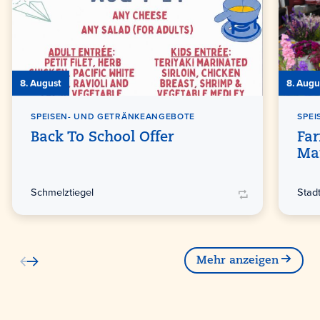
8. August
8. Augu
SPEISEN- UND GETRÄNKEANGEBOTE
SPE
Back To School Offer
Far
Ma
Schmelztiegel
Stad
Mehr anzeigen