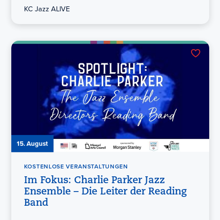
KC Jazz ALIVE
15. August
KOSTENLOSE VERANSTALTUNGEN
Im Fokus: Charlie Parker Jazz
Ensemble – Die Leiter der Reading
Band