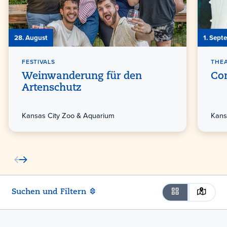
28. August
1. Sept
FESTIVALS
THE
Weinwanderung für den
Co
Artenschutz
Kansas City Zoo & Aquarium
Kans
Suchen und Filtern