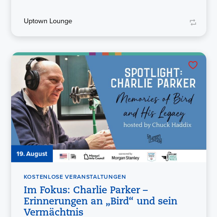
Uptown Lounge
19. August
KOSTENLOSE VERANSTALTUNGEN
Im Fokus: Charlie Parker –
Erinnerungen an „Bird“ und sein
Vermächtnis