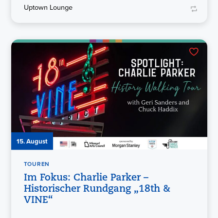
Uptown Lounge
15. August
TOUREN
Im Fokus: Charlie Parker –
Historischer Rundgang „18th &
VINE“